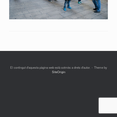
El contingut d'aquesta pàgina web està sotmès a drets d'autor.
Theme by
SiteOrigin