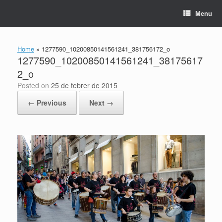
Skip
Menu
to
content
Home
»
1277590_10200850141561241_381756172_o
1277590_10200850141561241_38175617
2_o
Posted on
25 de febrer de 2015
← Previous
Next →