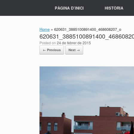
Skip
PÀGINA D’INICI
HISTÒRIA
to
content
Home
»
620631_3885100891400_468608207_o
620631_3885100891400_4686082
Posted on
24 de febrer de 2015
← Previous
Next →