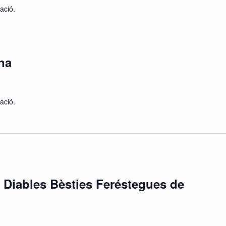
ació.
na
ació.
i Diables Bèsties Feréstegues de