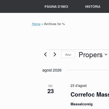
Skip
PÀGINA D’INICI
HISTÒRIA
to
content
Home
»
Archives for %
Esdeveniments
Propers
Avui
Selecciona
una
agost 2026
data.
23 d'agost
DG
23
Correfoc Mas
Massalcoreig