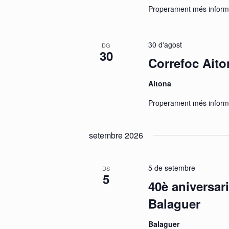
Properament més inform
30 d'agost
DG
30
Correfoc Aito
Aitona
Properament més inform
setembre 2026
5 de setembre
DS
5
40è aniversar
Balaguer
Balaguer