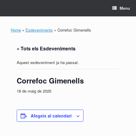
Skip
Menu
to
content
Home
»
Esdeveniments
»
Correfoc Gimenells
« Tots els Esdeveniments
Aquest esdeveniment ja ha passat.
Correfoc Gimenells
18 de maig de 2025
Afegeix al calendari