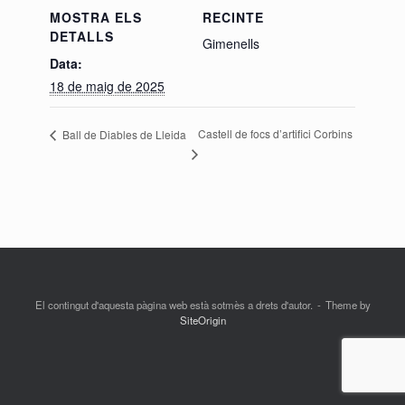
MOSTRA ELS
RECINTE
DETALLS
Gimenells
Data:
18 de maig de 2025
Castell de focs d’artifici Corbins
Ball de Diables de Lleida
El contingut d'aquesta pàgina web està sotmès a drets d'autor.
Theme by
SiteOrigin